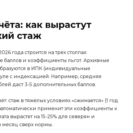
ёта: как вырастут
кий стаж
026 года строится на трёх столпах:
ие баллов и коэффициенты льгот. Архивные
еобразуются в ИПК (индивидуальные
ле с индексацией. Например, средняя
блей даст 3-5 дополнительных баллов.
т: стаж в тяжёлых условиях «сжимается» (1 год
26 автоматически применит эти коэффициенты к
ата вырастет на 15-25% для северян и
в месяц сверх нормы.