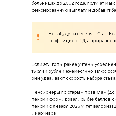
больницах до 2002 года, получат мак
фиксированную выплату и добавит ба
Не забудут и северян. Стаж К
коэффициент 1,9, а приравненн
Если эти годы ранее учтены усреднё
тысячи рублей ежемесячно. Плюс ос
они удваивают скорость набора стажа
Пенсионеры по старым правилам (до 2
пенсии формировались без баллов,
пенсий с января 2026 учтёт валориза
из архивов.