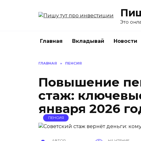
Перейти
Пиш
к
содержанию
Это онл
Главная
Вкладывай
Новости
ГЛАВНАЯ
»
ПЕНСИЯ
Повышение пен
стаж: ключевы
января 2026 го
ПЕНСИЯ
АВТОР
НА ЧТЕНИЕ