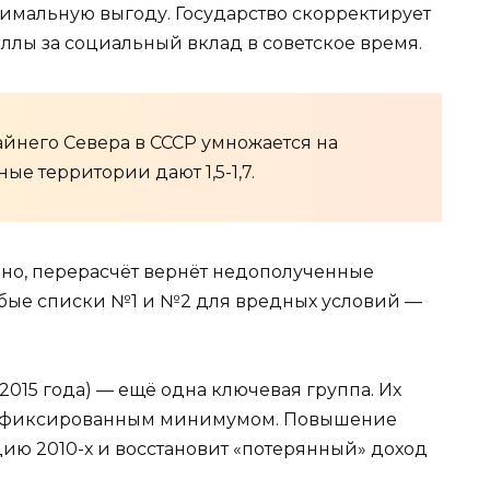
симальную выгоду. Государство скорректирует
ллы за социальный вклад в советское время.
райнего Севера в СССР умножается на
ые территории дают 1,5-1,7.
нно, перерасчёт вернёт недополученные
обые списки №1 и №2 для вредных условий —
.
015 года) — ещё одна ключевая группа. Их
 с фиксированным минимумом. Повышение
цию 2010-х и восстановит «потерянный» доход