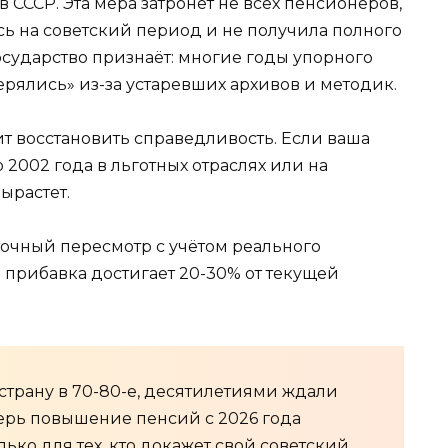
СССР. Эта мера затронет не всех пенсионеров,
ась на советский период и не получила полного
осударство признаёт: многие годы упорного
ерялись» из-за устаревших архивов и методик.
ит восстановить справедливость. Если ваша
 2002 года в льготных отраслях или на
ырастет.
точный пересмотр с учётом реального
 прибавка достигает 20-30% от текущей
 страну в 70-80-е, десятилетиями ждали
перь повышение пенсий с 2026 года
лько для тех, кто докажет свой советский