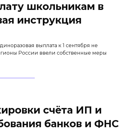
лату школьникам в
вая инструкция
диноразовая выплата к 1 сентября не
егионы России ввели собственные меры
кировки счёта ИП и
бования банков и ФНС