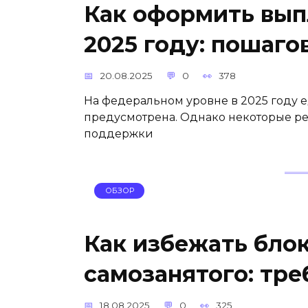
Как оформить вып
2025 году: пошаго
20.08.2025
0
378
На федеральном уровне в 2025 году е
предусмотрена. Однако некоторые р
поддержки
ОБЗОР
Как избежать бло
самозанятого: тре
18.08.2025
0
325