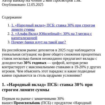
Автор
Банкир
На чтение
2 мин
Просмотров
1.8к.
Опубликовано
12.05.2025
Содержание
1. «Народный вклад» ПСБ: ставка 30% при строгом
лимите суммы
2. «Альфа‑Вклад Юбилейный»: 30% на 3 месяца с
капитализацией
Почему банки идут на такой шаг?
На российском рынке депозитов в 2025 году наблюдается
уникальная ситуация: на фоне общего снижения процентных
ставок несколько банков неожиданно предлагают вклады с
доходностью
30% годовых
— цифрой, которая резко
контрастирует с максимальными ставками в 19-20% у других
игроков. Чем объяснить этот парадокс и какие подводные
камни скрываются за столь щедрыми условиями?
1. «Народный вклад» ПСБ: ставка 30% при
строгом лимите суммы
Первым на рынке с заманчивыми 30%
вышел
Промсвязьбанк
(ПСБ) с продуктом «Народный