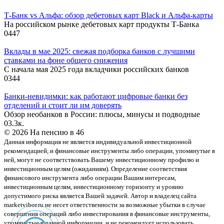
Т-Банк vs Альфа: обзор дебетовых карт Black и Альфа-карты
На российском рынке дебетовых карт продукты Т-Банка
0
447
Вклады в мае 2025: свежая подборка банков с лучшими
ставками на фоне общего снижения
С начала мая 2025 года вкладчики российских банков
0
344
Банки-невидимки: как работают цифровые банки без
отделений и стоит ли им доверять
Обзор необанков в России: плюсы, минусы и подводные
0
3.3к.
© 2026 На пенсию в 46
Данная информация не является индивидуальной инвестиционной
рекомендацией, и финансовые инструменты либо операции, упомянутые в
ней, могут не соответствовать Вашему инвестиционному профилю и
инвестиционным целям (ожиданиям). Определение соответствия
финансового инструмента либо операции Вашим интересам,
инвестиционным целям, инвестиционному горизонту и уровню
допустимого риска является Вашей задачей. Автор и владелец сайта
marketvibor.ru не несет ответственности за возможные убытки в случае
совершения операций либо инвестирования в финансовые инструменты,
упомянутые в данной информации, и не рекомендует использовать