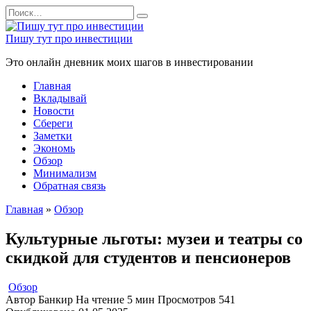
Перейти
Search
к
for:
содержанию
Пишу тут про инвестиции
Это онлайн дневник моих шагов в инвестировании
Главная
Вкладывай
Новости
Сбереги
Заметки
Экономь
Обзор
Минимализм
Обратная связь
Главная
»
Обзор
Культурные льготы: музеи и театры со
скидкой для студентов и пенсионеров
Обзор
Автор
Банкир
На чтение
5 мин
Просмотров
541