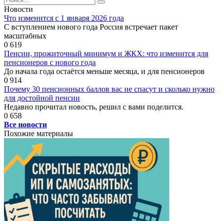
for:
Новости
Что изменится с 1 января 2026 года
С вступлением нового года Россия встречает пакет
масштабных
0
619
Пенсии, прожиточный минимум и ЖКХ: что изменится для
пенсионеров с нового года
До начала года остаётся меньше месяца, и для пенсионеров
0
914
Почему 30 пенсионных баллов вас не спасут и сколько нужно
для достойной пенсии
Недавно прочитал новость, решил с вами поделится.
0
658
Все новости
Похожие материалы