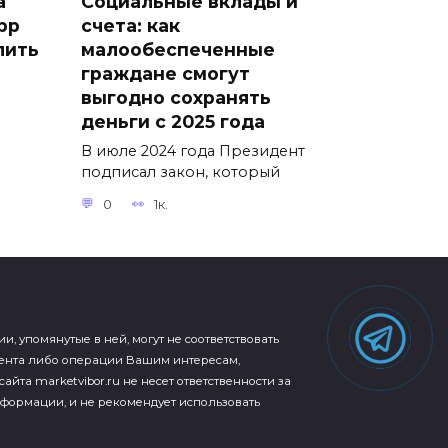
а
Социальные вклады и
pp
счета: как
лить
малообеспеченные
граждане смогут
выгодно сохранять
деньги с 2025 года
В июле 2024 года Президент
подписал закон, который
0
1к.
упомянутые в ней, могут не соответствовать
ента либо операции Вашим интересам,
та marketvibor.ru не несет ответственности за
формации, и не рекомендует использовать