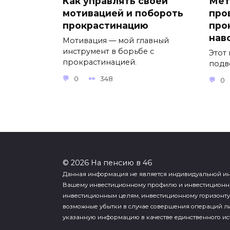
Как управлять своей
Мет
мотивацией и побороть
про
прокрастинацию
про
нав
Мотивация — мой главный
инструмент в борьбе с
Этот
прокрастинацией.
подв
0
348
0
© 2026 На пенсию в 46
Данная информация не является индивидуальной инв
Вашему инвестиционному профилю и инвестиционны
инвестиционным целям, инвестиционному горизонту и 
возможные убытки в случае совершения операций ли
указанную информацию в качестве единственного и