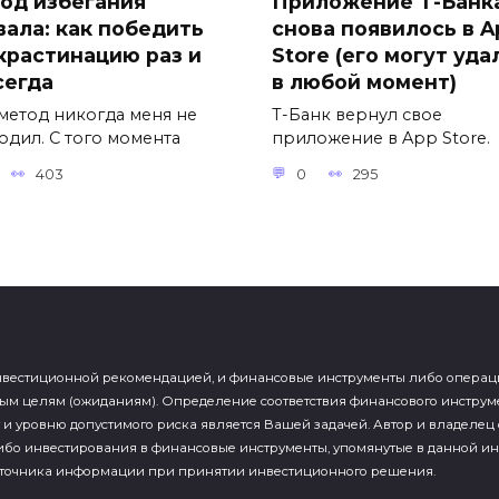
од избегания
Приложение Т-Банк
вала: как победить
снова появилось в A
крастинацию раз и
Store (его могут уда
сегда
в любой момент)
 метод никогда меня не
Т-Банк вернул свое
одил. С того момента
приложение в App Store.
403
0
295
естиционной рекомендацией, и финансовые инструменты либо операции, 
м целям (ожиданиям). Определение соответствия финансового инструм
уровню допустимого риска является Вашей задачей. Автор и владелец сай
бо инвестирования в финансовые инструменты, упомянутые в данной ин
сточника информации при принятии инвестиционного решения.