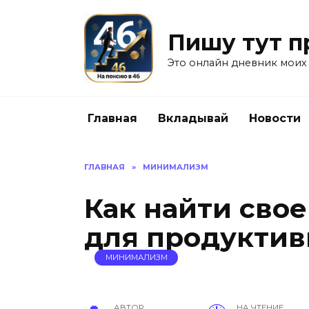
Перейти
к
Пишу тут п
содержанию
Это онлайн дневник моих
Главная
Вкладывай
Новости
ГЛАВНАЯ
»
МИНИМАЛИЗМ
Как найти сво
для продуктив
МИНИМАЛИЗМ
АВТОР
НА ЧТЕНИЕ