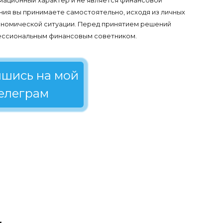
ационный характер и не является финансовой
я вы принимаете самостоятельно, исходя из личных
кономической ситуации. Перед принятием решений
ессиональным финансовым советником.
шись на мой
елеграм