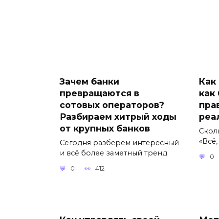
Зачем банки
Как
превращаются в
как
сотовых операторов?
пра
Разбираем хитрый ходы
реа
от крупных банков
Сколь
«Всё
Сегодня разберём интересный
и всё более заметный тренд
0
0
412