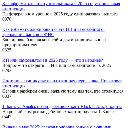
Как оформить выплату школьникам в 2025 году: пошаговая
инструкция
На федеральном уровне в 2025 году единоразовая выплата
0
378
Как избежать блокировки счёта ИП и самозанятого:
требования банков и ФНС
Блокировка банковского счёта для индивидуального
предпринимателя
0
325
ИП или самозанятый в 2025 году — что выгоднее?
Вопрос «что открыть — ИП или самозанятость» в 2025
0
293
Ипотечные каникулы: ваша законная передышка. Пошаговая
инструкция
Сегодня разберем очень важную тему для тех, кто столкнулся
0
337
Т-Банк vs Альфа: обзор дебетовых карт Black и Альфа-карты
На российском рынке дебетовых карт продукты Т-Банка
0
447
Вклады в мае 2025: свежая подборка банков с лучшими