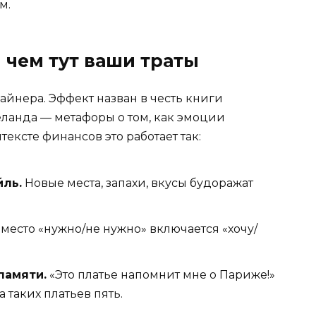
м.
и чем тут ваши траты
айнера. Эффект назван в честь книги
ланда — метафоры о том, как эмоции
ксте финансов это работает так:
йль.
Новые места, запахи, вкусы будоражат
место «нужно/не нужно» включается «хочу/
памяти.
«Это платье напомнит мне о Париже!»
 таких платьев пять.