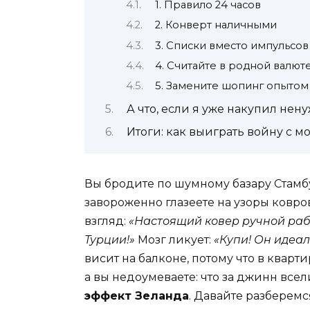
1. Правило 24 часов
2. Конверт наличными
3. Списки вместо импульсов
4. Считайте в родной валют
5. Замените шопинг опытом
А что, если я уже накупил нен
Итоги: как выиграть войну с м
Вы бродите по шумному базару Стамбу
завороженно глазеете на узоры ковро
взгляд:
«Настоящий ковер ручной рабо
Турции!»
Мозг ликует:
«Купи! Он идеал
висит на балконе, потому что в кварт
а вы недоумеваете: что за джинн всел
эффект Зеланда
. Давайте разберемс