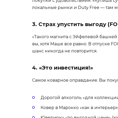
покупки с удовольствием:
«Купишь с
локальные рынки и Duty Free — там м
3. Страх упустить выгоду (F
«Такого магнита с Эйфелевой башней 
вы, хотя Маше все равно. В отпуске F
шанс никогда не повторится.
4. «Это инвестиция!»
Самое коварное оправдание. Вы поку
Дорогой алкоголь «для коллекции»
Ковер в Марокко «как в интерьерно
Ювелирку «по выгодной цене» (хо