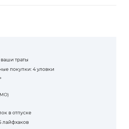
т ваши траты
ные покупки: 4 уловки
»
OMO)
ок в отпуске
5 лайфхаков