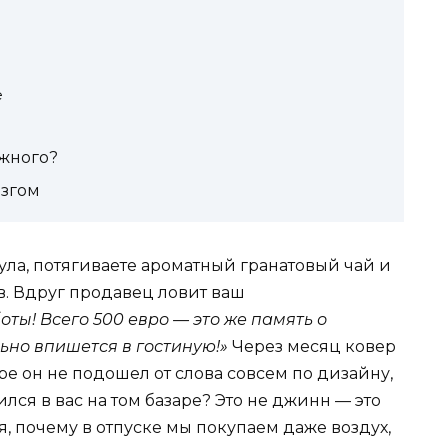
е
ужного?
озгом
ла, потягиваете ароматный гранатовый чай и
в. Вдруг продавец ловит ваш
ты! Всего 500 евро — это же память о
ьно впишется в гостиную!»
Через месяц ковер
ире он не подошел от слова совсем по дизайну,
ился в вас на том базаре? Это не джинн — это
я, почему в отпуске мы покупаем даже воздух,