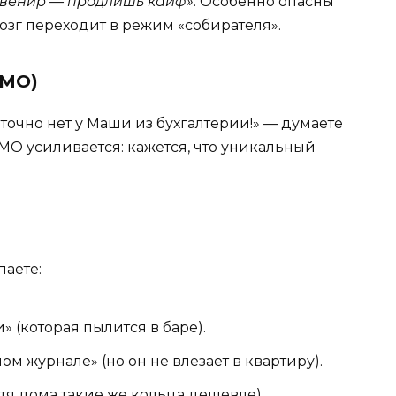
увенир — продлишь кайф»
. Особенно опасны
озг переходит в режим «собирателя».
OMO)
точно нет у Маши из бухгалтерии!» — думаете
OMO усиливается: кажется, что уникальный
паете:
 (которая пылится в баре).
м журнале» (но он не влезает в квартиру).
тя дома такие же кольца дешевле).