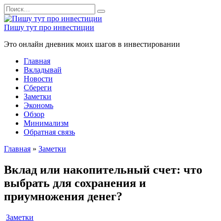
Перейти
Search
к
for:
содержанию
Пишу тут про инвестиции
Это онлайн дневник моих шагов в инвестировании
Главная
Вкладывай
Новости
Сбереги
Заметки
Экономь
Обзор
Минимализм
Обратная связь
Главная
»
Заметки
Вклад или накопительный счет: что
выбрать для сохранения и
приумножения денег?
Заметки