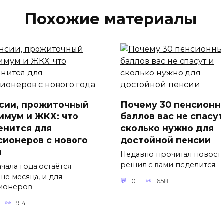
Похожие материалы
сии, прожиточный
Почему 30 пенсион
имум и ЖКХ: что
баллов вас не спасу
енится для
сколько нужно для
сионеров с нового
достойной пенсии
а
Недавно прочитал новост
решил с вами поделится.
чала года остаётся
ше месяца, и для
0
658
ионеров
914