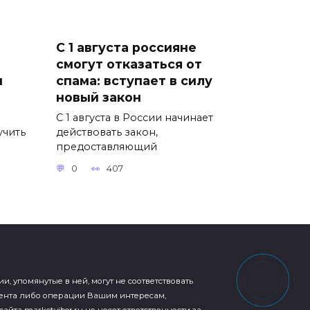
С 1 августа россияне
смогут отказаться от
ы
спама: вступает в силу
новый закон
С 1 августа в России начинает
учить
действовать закон,
предоставляющий
0
407
упомянутые в ней, могут не соответствовать
ента либо операции Вашим интересам,