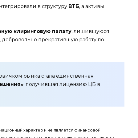
нтегрировали в структуру
ВТБ
, а активы
рную клиринговую палату
, лишившуюся
, добровольно прекратившую работу по
овичком рынка стала единственная
ешения»
, получившая лицензию ЦБ в
ационный характер и не является финансовой
я вы принимаете самостоятельно, исходя из личных