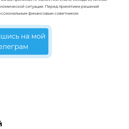
кономической ситуации. Перед принятием решений
ессиональным финансовым советником.
шись на мой
елеграм
й