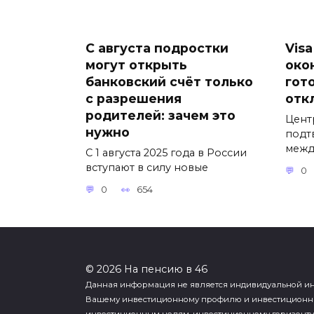
С августа подростки
Visa
могут открыть
око
банковский счёт только
гот
с разрешения
отк
родителей: зачем это
Цент
нужно
подт
межд
С 1 августа 2025 года в России
вступают в силу новые
0
0
654
© 2026 На пенсию в 46
Данная информация не является индивидуальной инв
Вашему инвестиционному профилю и инвестиционны