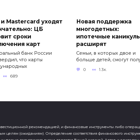
 и Mastercard уходят
Новая поддержка
нчательно: ЦБ
многодетных:
овит сроки
ипотечные каникул
лючения карт
расширят
ральный банк России
Семьи, в которых двое и
вердил, что карты
больше детей, смогут пол
ународных
0
1.3к.
689
естиционной рекомендацией, и финансовые инструменты либо операции, 
м целям (ожиданиям). Определение соответствия финансового инструм