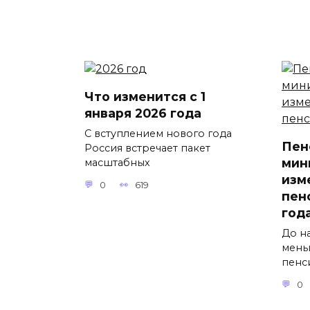
Что изменится с 1
января 2026 года
С вступлением нового года
Пен
Россия встречает пакет
мин
масштабных
изм
0
619
пен
год
До на
мень
пенс
0