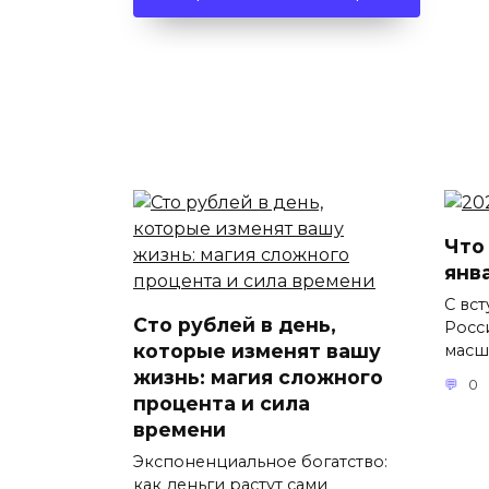
Что
янв
С вс
Сто рублей в день,
Росс
которые изменят вашу
масш
жизнь: магия сложного
0
процента и сила
времени
Экспоненциальное богатство:
как деньги растут сами