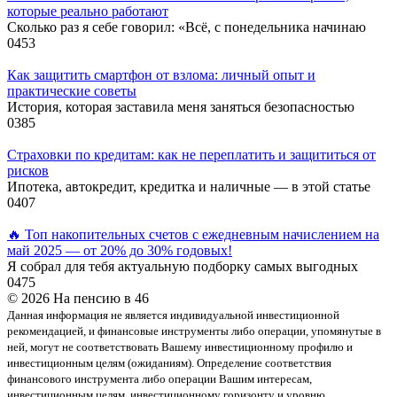
которые реально работают
Сколько раз я себе говорил: «Всё, с понедельника начинаю
0
453
Как защитить смартфон от взлома: личный опыт и
практические советы
История, которая заставила меня заняться безопасностью
0
385
Страховки по кредитам: как не переплатить и защититься от
рисков
Ипотека, автокредит, кредитка и наличные — в этой статье
0
407
🔥 Топ накопительных счетов с ежедневным начислением на
май 2025 — от 20% до 30% годовых!
Я собрал для тебя актуальную подборку самых выгодных
0
475
© 2026 На пенсию в 46
Данная информация не является индивидуальной инвестиционной
рекомендацией, и финансовые инструменты либо операции, упомянутые в
ней, могут не соответствовать Вашему инвестиционному профилю и
инвестиционным целям (ожиданиям). Определение соответствия
финансового инструмента либо операции Вашим интересам,
инвестиционным целям, инвестиционному горизонту и уровню