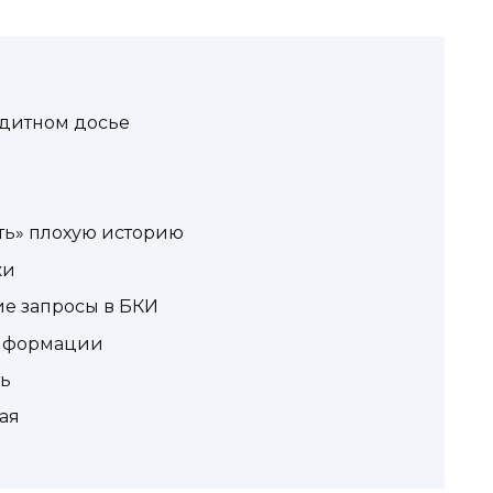
редитном досье
и
ть» плохую историю
жи
ие запросы в БКИ
информации
ть
ая