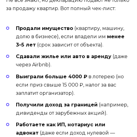
Не все знают, но декларацию подают не только
за продажу квартир. Вот полный чек-лист:
Продали имущество
(квартиру, машину,
долю в бизнесе), если владели им
менее
3–5 лет
(срок зависит от объекта).
Сдавали жилье или авто в аренду
(даже
через Airbnb).
Выиграли больше 4000 ₽
в лотерею (но
если приз свыше 15 000 ₽, налог за вас
заплатит организатор).
Получили доход за границей
(например,
дивиденды от зарубежных акций).
Работаете как ИП, нотариус или
адвокат
(даже если доход нулевой —